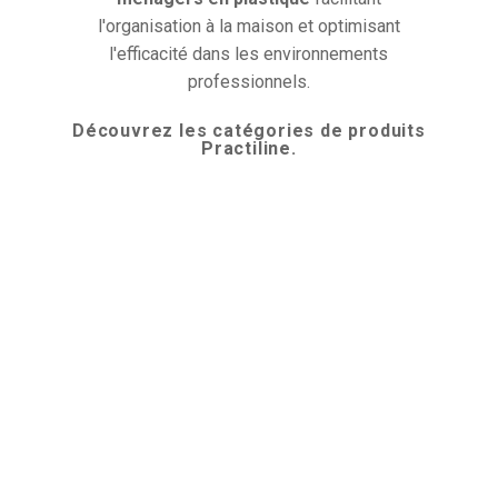
l'organisation à la maison et optimisant
l'efficacité dans les environnements
professionnels.
Découvrez les catégories de produits
Practiline.
Cuisine
Nettoyage
Conteneurs
à déchets
Blanchisserie
Organisation
Jardin
Meubles
Sécurité
Animaux
domestiques