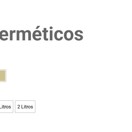
erméticos
Litros
2 Litros