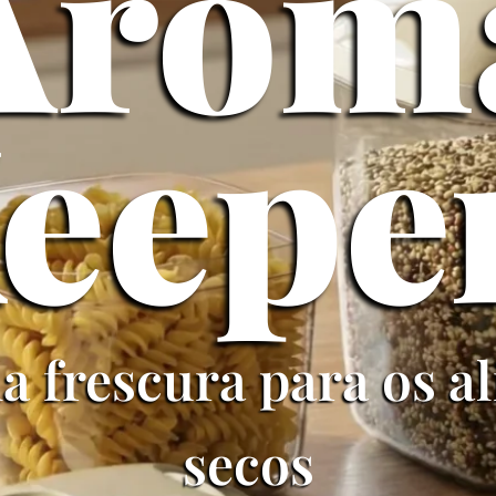
Arom
eepe
 frescura para os a
secos