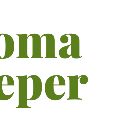
oma
eper