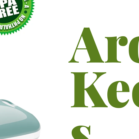
Ar
Ke
s