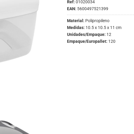
Ref:
01020034
EAN:
5600497521399
Material:
Polipropileno
Medidas:
10.5 x 10.5 x 11 cm
Unidades/Empaque:
12
Empaque/Europallet:
120