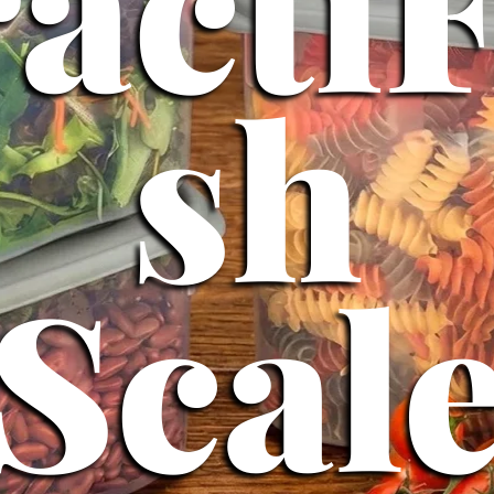
acti
sh
Scal