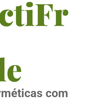
ctiFr
le
rméticas com