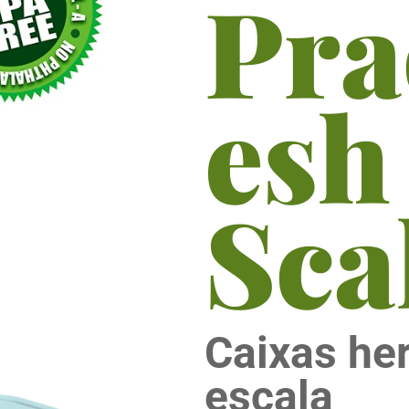
Pra
esh
Sca
Caixas he
escala