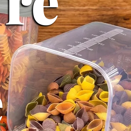
Fre
e