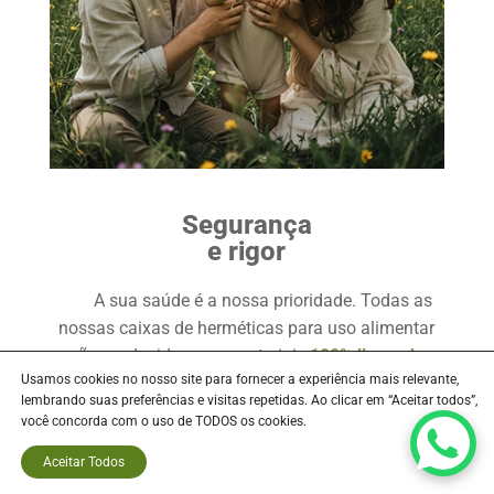
Segurança
e rigor
A sua saúde é a nossa prioridade. Todas as
nossas caixas de herméticas para uso alimentar
são produzidas com materiais
100% livres de
Usamos cookies no nosso site para fornecer a experiência mais relevante,
Bisfenol A (BPA),
garantindo total segurança no
lembrando suas preferências e visitas repetidas. Ao clicar em “Aceitar todos”,
contacto com alimentos.
você concorda com o uso de TODOS os cookies.
Aceitar Todos