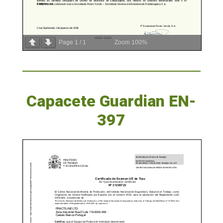
Page
1
/
1
Zoom
100%
Capacete Guardian EN-
397