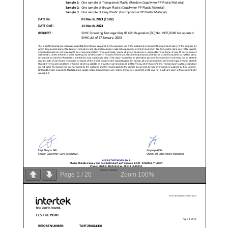
Page
1
/
20
Zoom
100%