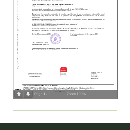
Page
1
/
1
Zoom
100%