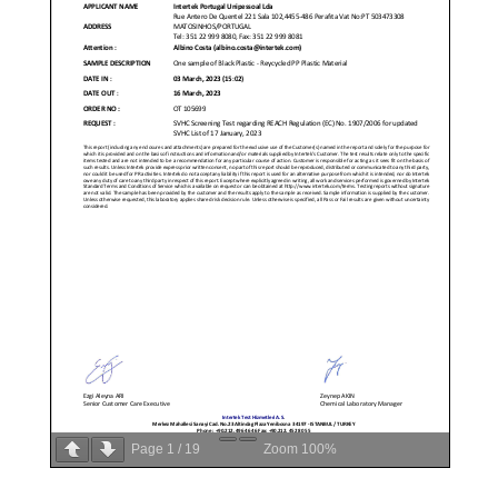
Page
1
/
19
Zoom
100%